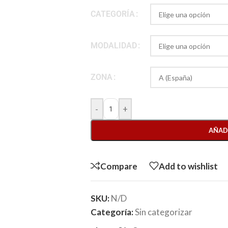
CATEGORÍA
MODALIDAD
ZONA
-
+
AÑAD
Compare
Add to wishlist
SKU:
N/D
Categoría:
Sin categorizar