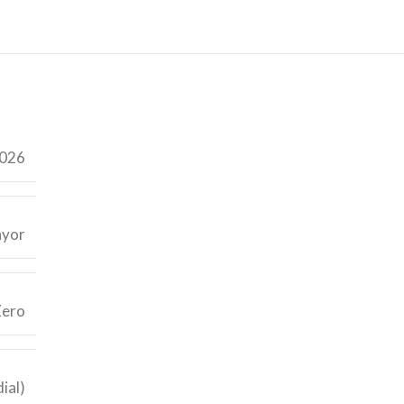
026
yor
Zero
ial)