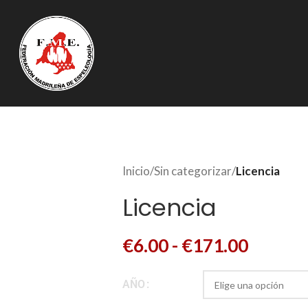
TIVAS
CLUBES
LICENCIAS
NOTICIAS
DOCUMENTACIÓN
EN CASO DE ACCIDEN
Inicio
/
Sin categorizar
/
Licencia
Licencia
€
6.00
-
€
171.00
AÑO