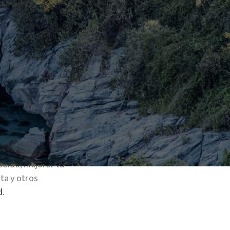
nico para establecer
edido, mejorar tu
nta y otros
d
.