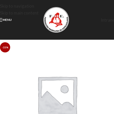
Skip to navigation
Skip to main content
Intran
MENU
-33%