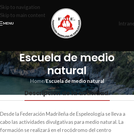
Skip to navigation
Skip to main content
Intran
MENU
Escuela de medio
natural
Home
/
Escuela de medio natural
Descripción de la actividad.
Desde la Federación Madrileña de Espeleología se lleva a
cabo las actividades divulgativas para medio natural. La
formación se realizará en el rocódromo del centro