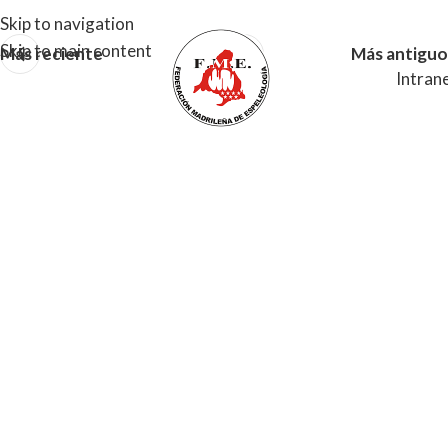
Skip to navigation
Skip to main content
Más reciente
Más antiguo
Intran
MENU