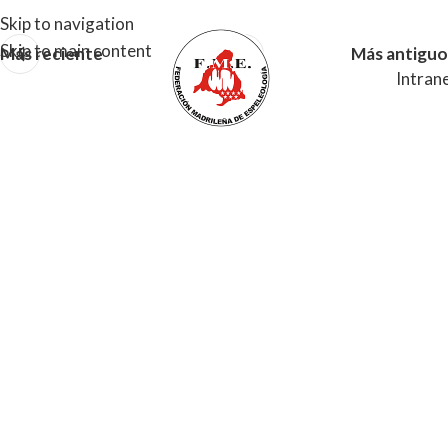
Skip to navigation
Skip to main content
Más reciente
Más antiguo
Intran
MENU