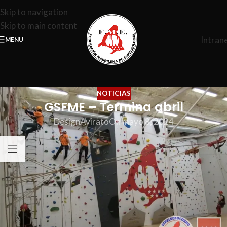
Skip to navigation
Skip to main content
Intran
MENU
NOTICIAS
GSFME – Termina abril
DesignAvirato
On mayo 8, 2024
Última jornada de entrenamiento del mes de Abril, la cual
dedicamos a movilizar camilla, practicando las técnicas que
hemos visto en las jornadas anteriores.
Aunque somos conscientes de que un espeleodromo no es lo
mismo que una cavidad, nos está dando mucho servicio el
poder ver todo el proceso de las maniobras.