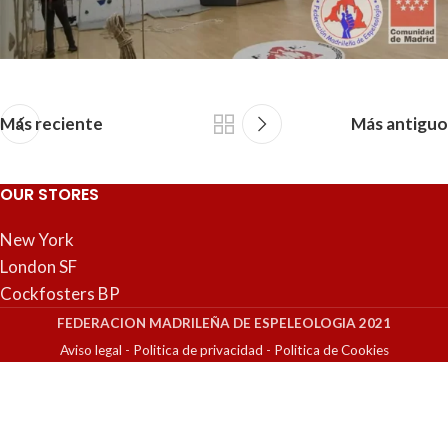
Espeleosocorro madrileño, siempre apostando por la
práctica y la continua formación
Más reciente
Más antiguo
OUR STORES
New York
London SF
Cockfosters BP
FEDERACION MADRILEÑA DE ESPELEOLOGIA 2021
Aviso legal
-
Politica de privacidad
-
Politica de Cookies