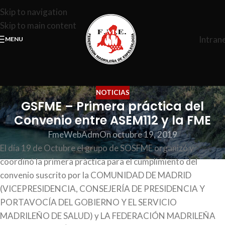
Skip to navigation
Skip to main content
Intran
MENU
NOTICIAS
GSFME – Primera práctica del
Convenio entre ASEM112 y la FME
FmeWebAdm
On octubre 19, 2019
El día 19 de Octubre el grupo de SOSFME organizó y
coordinó la primera práctica para el cumplimiento del
convenio suscrito por la COMUNIDAD DE MADRID
(VICEPRESIDENCIA, CONSEJERÍA DE PRESIDENCIA Y
PORTAVOCÍA DEL GOBIERNO Y EL SERVICIO
MADRILEÑO DE SALUD) y LA FEDERACIÓN MADRILEÑA