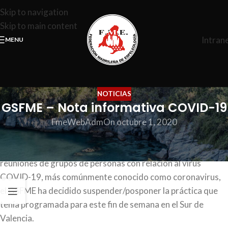
Skip to navigation
Skip to main content
Intran
MENU
NOTICIAS
GSFME – Nota informativa COVID-19
FmeWebAdm
On octubre 1, 2020
Tras las recientes noticias y recomendaciones de la
Comunidad de Madrid, respecto a los desplazamientos y
reuniones de grupos de personas con relación al virus
COVID-19, más comúnmente conocido como coronavirus,
el GSFME ha decidido suspender/posponer la práctica que
tenía programada para este fin de semana en el Sur de
Valencia.