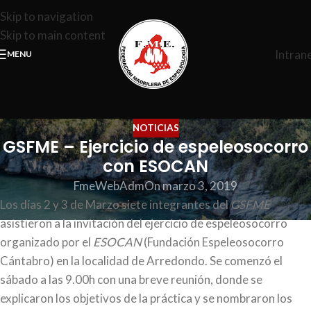
Skip to navigation
Skip to main content
Intran
MENU
NOTICIAS
GSFME – Ejercicio de espeleosocorro
con ESOCAN
FmeWebAdm
On marzo 3, 2019
Los días 2 y 3 de Marzo siete integrantes del
GSFME
asistieron a la invitación del ejercicio de espeleosocorro
organizado por el
ESOCAN
(Fundación Espeleosocorro
Cántabro) en la localidad de Arredondo. Se comenzó el
sábado a las 9.00h con una breve reunión, donde se
explicaron los objetivos de la práctica y se nombraron los