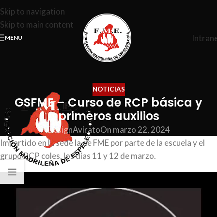
Skip to navigation
Skip to main content
Intran
MENU
NOTICIAS
GSFME – Curso de RCP básica y
primeros auxilios
DesignAvirato
On marzo 22, 2024
Impartido en la sede la de FME por parte de la escuela y el
grupo RCP coles, los días 11 y 12 de marzo.