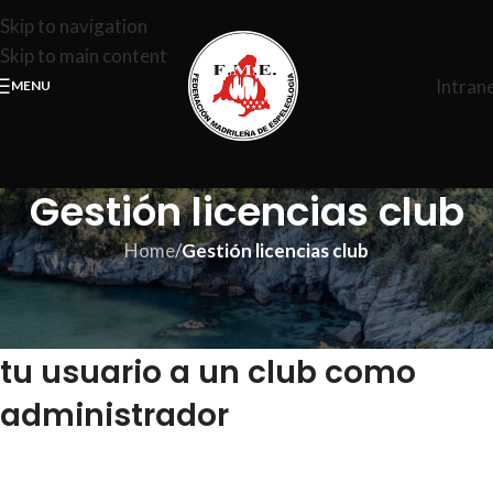
Skip to navigation
Skip to main content
Intran
MENU
Gestión licencias club
Home
/
Gestión licencias club
No tienes permisos como
administrador de club. Añade
tu usuario a un club como
administrador