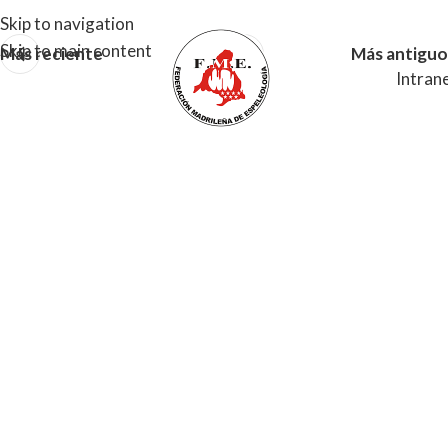
Skip to navigation
Skip to main content
Más reciente
Más antiguo
Intran
MENU