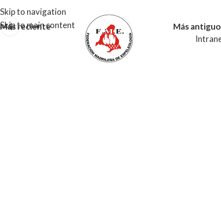
Skip to navigation
Skip to main content
Más reciente
Más antiguo
Intran
MENU