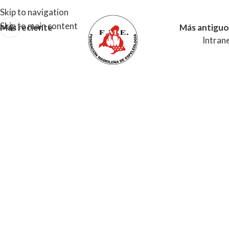
Skip to navigation
Skip to main content
Más reciente
Más antiguo
Intran
MENU