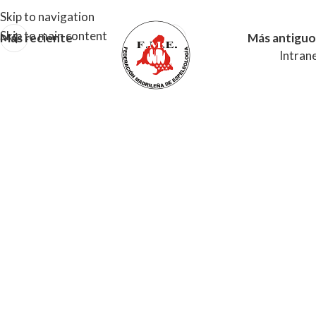
Skip to navigation
Skip to main content
Más reciente
Más antiguo
Intran
MENU