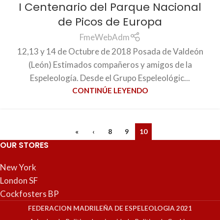
I Centenario del Parque Nacional
de Picos de Europa
FmeWebAdm
12,13 y 14 de Octubre de 2018 Posada de Valdeón
(León) Estimados compañeros y amigos de la
Espeleología. Desde el Grupo Espeleológic...
CONTINÚE LEYENDO
«
‹
8
9
10
OUR STORES
New York
London SF
Cockfosters BP
FEDERACION MADRILEÑA DE ESPELEOLOGIA 2021