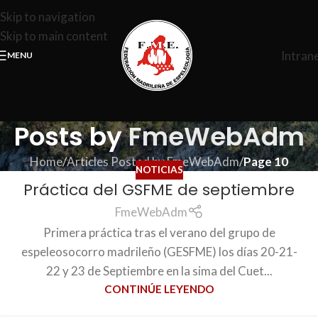
Skip to navigation
Skip to main content
Intran
MENU
Posts by
FmeWebAdm
Home
/
Articles Posted by FmeWebAdm
/
Page 10
NOTICIAS
Práctica del GSFME de septiembre
FmeWebAdm
Primera práctica tras el verano del grupo de
espeleosocorro madrileño (GESFME) los días 20-21-
22 y 23 de Septiembre en la sima del Cuet...
CONTINÚE LEYENDO